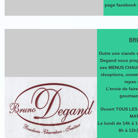
page facebook e
BR
Outre une viande d
Degand vous pro
ses MENUS CHAUDS
réceptions, comm
repas 
L’envie de fair
gourman
Ouvert TOUS LE
MAT
Le lundi de 14h à 
8h à 12h3