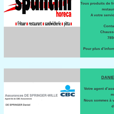
Tous produits de fr
restaur
A votre servi
Contac
Chaussé
785
Pour plus d’infor
DANIE
Votre agent d’as
m
Nous sommes à vo
d