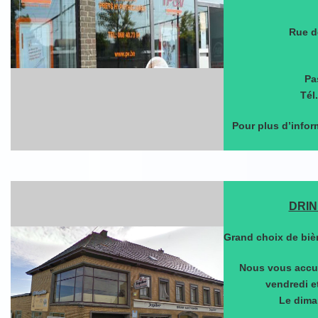
Rue d
Pa
Tél
Pour plus d’infor
DRI
Grand choix de bièr
Nous vous accuei
vendredi e
Le diman