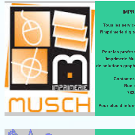
IMPR
Tous les servic
l’imprimerie digi
Pour les profess
l’imprimerie M
de solutions graph
Contactez
Rue d
782
Pour plus d’infor