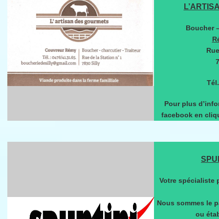
L’ARTIS
Boucher –
R
Rue
7
Tél
Pour plus d’info
facebook en cliqu
SPU
Votre spécialiste
Nous sommes le par
ou éta