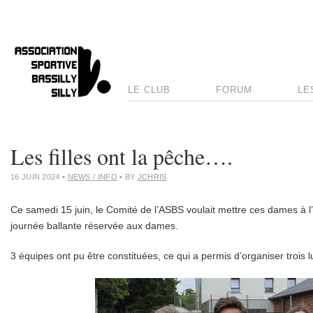
LE CLUB
FORUM
LE
Les filles ont la pêche….
16 JUIN 2024
•
NEWS / INFO
• BY
JCHRIS
Ce samedi 15 juin, le Comité de l’ASBS voulait mettre ces dames à 
journée ballante réservée aux dames.
3 équipes ont pu être constituées, ce qui a permis d’organiser trois l