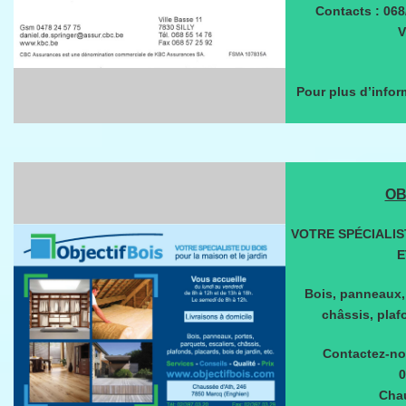
Contacts : 068
V
Pour plus d’infor
OB
VOTRE SPÉCIALIS
E
Bois, panneaux, 
châssis, plaf
Contactez-no
0
Chau