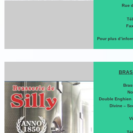
Rue d
Tél
Fax
Pour plus d’infor
BRASS
Bras
No
Double Enghien –
Divine – Sco
V
Tél