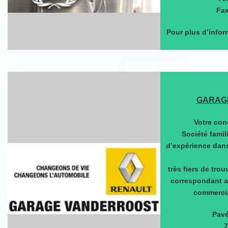
Fax
Pour plus d’infor
GARAG
Votre con
Société famil
d’expérience dans
très fiers de tro
correspondant a
commercia
Pavé
7