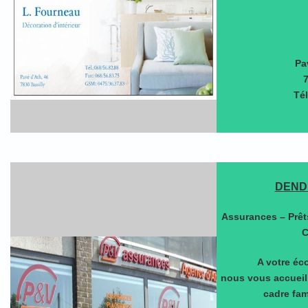
Pa
7
Tél
DEND
Assurances – Prêt
C
A votre éco
nous vous accueil
cadre fam