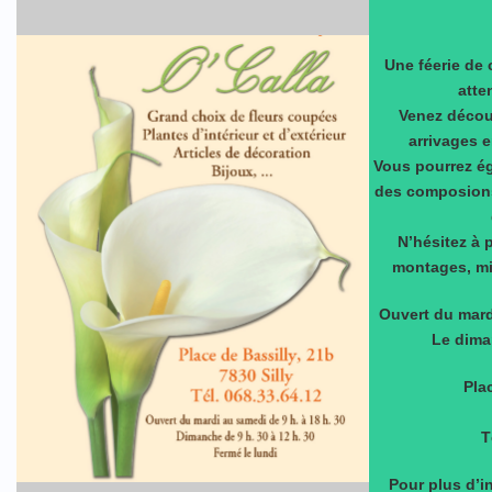
Une féerie de 
atte
Venez découv
arrivages e
Vous pourrez é
des composions 
N’hésitez à
montages, mi
Ouvert du mard
Le dima
Pla
T
Pour plus d’i