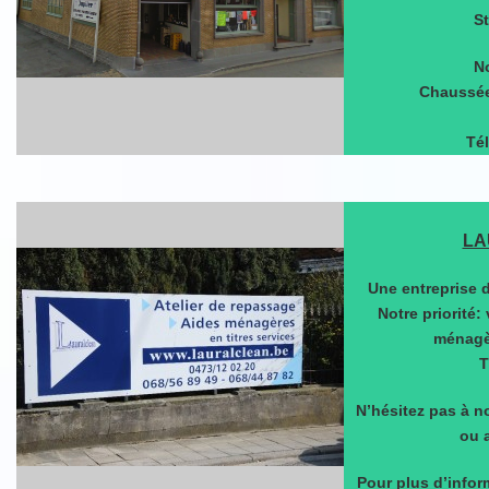
S
No
Chaussée
Tél
LA
Une entreprise d
Notre priorité:
ménagèr
T
N’hésitez pas à n
ou 
Pour plus d’infor