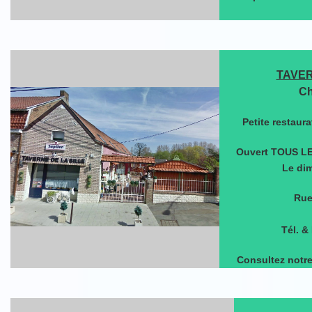
TAVER
Ch
Petite restaur
Ouvert TOUS LE
Le di
Rue
Tél. &
Consultez notre