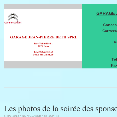
GARAGE 
Conces
Carross
Ru
Tél
Fax
Les photos de la soirée des spons
6 MAI 2013
•
NON CLASSÉ
• BY
JCHRIS