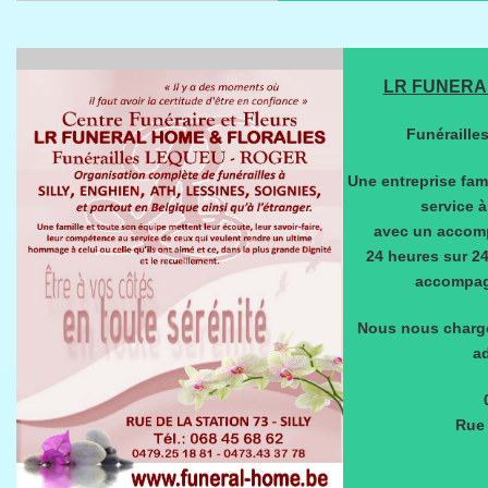
LR FUNERA
Funéraille
Une entreprise fam
service 
avec un accom
24 heures sur 24
accompag
Nous nous charge
ad
Rue 