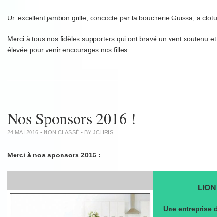
Un excellent jambon grillé, concocté par la boucherie Guissa, a clôtu
Merci à tous nos fidèles supporters qui ont bravé un vent soutenu e
élevée pour venir encourages nos filles.
Nos Sponsors 2016 !
24 MAI 2016
•
NON CLASSÉ
• BY
JCHRIS
Merci à nos sponsors 2016 :
LIO
Une entreprise d