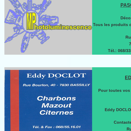
PAS
Décor
Tous les produits 
Ru
7
Tél.: 068/3
E
Pour toutes vos 
Eddy DOCLOT 
Contacte
R